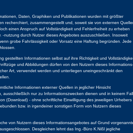
ormationen, Daten, Graphiken und Publikationen wurden mit größter
 recherchiert, zusammengestellt und, soweit sie von externen Quelle
h einen Anspruch auf Vollständigkeit und Fehlerfreiheit zu erheben
zw. -nutzung durch Nutzer dieses Angebotes auszuschließen. Insoweit
nn grobe Fahrlässigkeit oder Vorsatz eine Haftung begründen. Jede
hlossen.
g gestellten Informationen selbst auf ihre Richtigkeit und Vollständigkei
hriftzüge und Abbildungen dürfen von den Nutzern dieses Informations
lcher Art, verwendet werden und unterliegen uneingeschränkt den
llen.
tliche Informationen externer Quellen in jeglicher Hinsicht
 ausschließlich nur zu Informationszwecken dienen und in keinem Fal
 (Download) - ohne schriftliche Einwilligung des jeweiligen Urhebers
ingebunden bzw. in irgendeiner sonstigen Form von Nutzern dieses
che von Nutzern dieses Informationsangebotes auf Grund vorgenannt
usgeschlossen. Desgleichen lehnt das Ing.-Büro K.Nißl jegliche