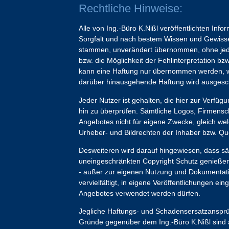
Rechtliche Hinweise:
Alle von Ing.-Büro K.Nißl veröffentlichten Inf
Sorgfalt und nach bestem Wissen und Gewissen
stammen, unverändert übernommen, ohne jedoc
bzw. die Möglichkeit der Fehlinterpretation b
kann eine Haftung nur übernommen werden, we
darüber hinausgehende Haftung wird ausgesc
Jeder Nutzer ist gehalten, die hier zur Verfügun
hin zu überprüfen. Sämtliche Logos, Firmensc
Angebotes nicht für eigene Zwecke, gleich we
Urheber- und Bildrechten der Inhaber bzw. Que
Desweiteren wird darauf hingewiesen, dass säm
uneingeschränkten Copyright Schutz genießen,
- außer zur eigenen Nutzung und Dokumentation
vervielfältigt, in eigene Veröffentlichungen e
Angebotes verwendet werden dürfen.
Jegliche Haftungs- und Schadensersatzansprü
Gründe gegenüber dem Ing.-Büro K.Nißl sind a